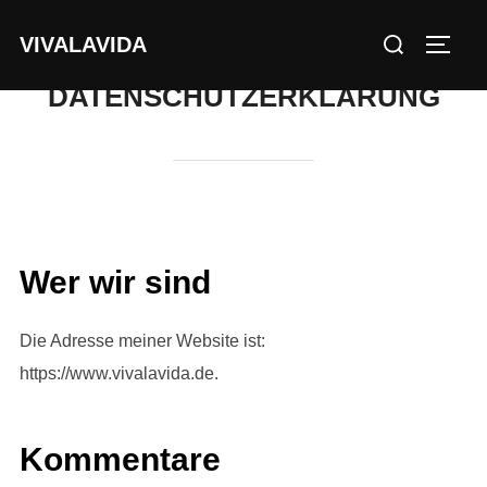
Zum
Suchen
VIVALAVIDA
Inhalt
SEIT
nach:
springen
DATENSCHUTZERKLÄRUNG
Wer wir sind
Die Adresse meiner Website ist:
https://www.vivalavida.de.
Kommentare