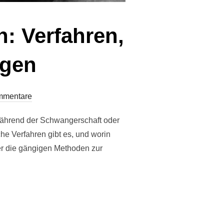
n: Verfahren,
ngen
mmentare
 während der Schwangerschaft oder
he Verfahren gibt es, und worin
er die gängigen Methoden zur
HOLFREIEM WEIN: VERFAHREN, VORTEILE & HERAUSFORDERUN