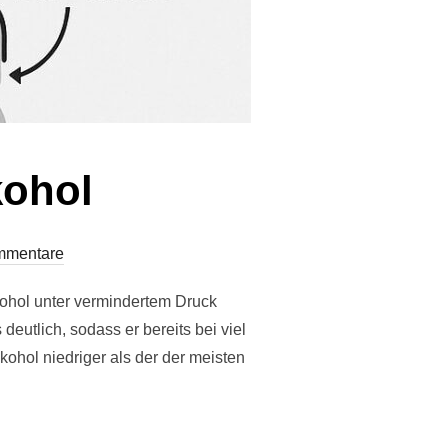
kohol
mmentare
lkohol unter vermindertem Druck
eutlich, sodass er bereits bei viel
ohol niedriger als der der meisten
ON ALKOHOL“