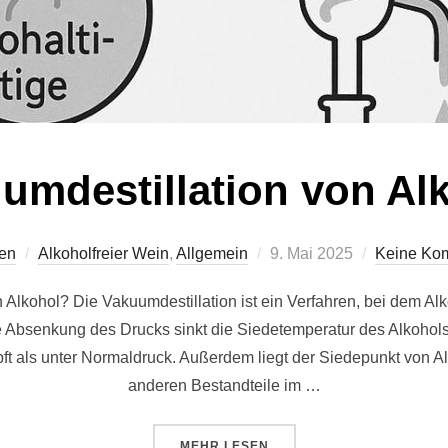
umdestillation von Al
Veröffentlicht
fen
Alkoholfreier Wein
,
Allgemein
9. Mai 2025
Keine Ko
am
 Alkohol? Die Vakuumdestillation ist ein Verfahren, bei dem A
ie Absenkung des Drucks sinkt die Siedetemperatur des Alkohols d
t als unter Normaldruck. Außerdem liegt der Siedepunkt von Alk
anderen Bestandteile im …
ÜBER „VAKUUMDESTILLATION V
MEHR
LESEN