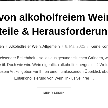
von alkoholfreiem Wei
teile & Herausforderu
Veröffentlicht
fen
Alkoholfreier Wein
,
Allgemein
8. Mai 2025
Keine Ko
am
wachsender Beliebtheit – sei es aus gesundheitlichen Gründen,
il. Doch wie wird Wein eigentlich alkoholfrei hergestellt? Welc
diesem Artikel geben wir Ihnen einen umfassenden Überblick üb
Entalkoholisierung von Wein, inklusive ihrer …
ÜBER „HERSTELLUNG VON ALKO
MEHR
LESEN